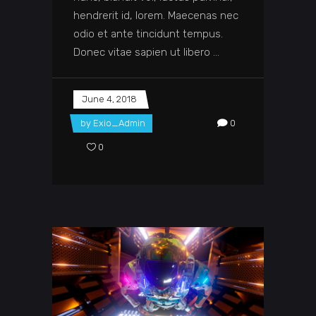
hendrerit id, lorem. Maecenas nec
odio et ante tincidunt tempus.
Donec vitae sapien ut libero
June 4, 2018
by
Exio_Admin
0
0