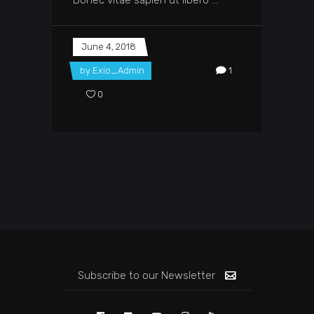
Donec vitae sapien ut libero
June 4, 2018
by
Exio_Admin
1
0