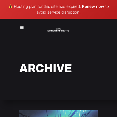
Hosting plan for this site has expired.
Renew now
to
avoid service disruption.
ARCHIVE