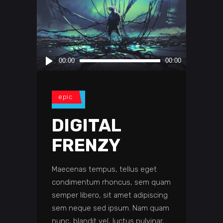
Audio
00:00
00:00
Player
epic
DIGITAL
FRENZY
Maecenas tempus, tellus eget
condimentum rhoncus, sem quam
semper libero, sit amet adipiscing
sem neque sed ipsum. Nam quam
nunc, blandit vel, luctus pulvinar,